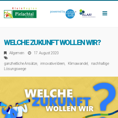
Toggl
naviga
WELCHE ZUKUNFT WOLLEN WIR?
Allgemein
17. August 2020
ganzheitliche Ansätze
innovative Ideen
Klimawandel
nachhaltige
Lösungswege